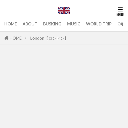
HOME
ABOUT
BUSKING
MUSIC
WORLD TRIP
OTH
HOME
London【ロンドン】