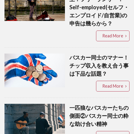
Self-employed(セルフ・
エンプロイド/自営業)の
申告は幾らから？
Read More
バスカー同士のマナー！
チップ収入を教え合う事
は下品な話題？
Read More
一匹狼なバスカーたちの
側面②バスカー同士の粋
な助け合い精神