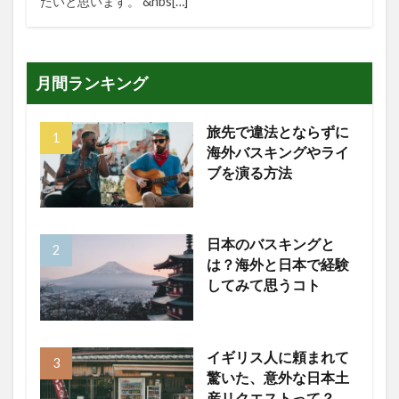
たいと思います。 &nbs[…]
月間ランキング
旅先で違法とならずに
海外バスキングやライ
ブを演る方法
日本のバスキングと
は？海外と日本で経験
してみて思うコト
イギリス人に頼まれて
驚いた、意外な日本土
産リクエストって？