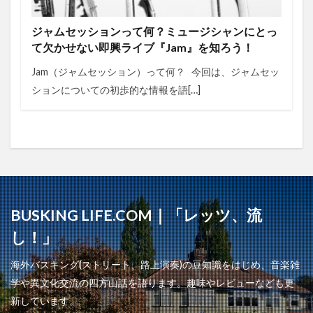
ジャムセッションって何？ミュージシャンにとっ
て欠かせない即興ライブ『Jam』を知ろう！
Jam（ジャムセッション）って何？ 今回は、ジャムセッ
ションについての初歩的な情報を語[…]
BUSKING LIFE.COM｜「レッツ、流
し！」
海外バスキング(ストリート、路上演奏)の豆知識をはじめ、音楽雑
学や異文化交流の四方山話を語ります。趣味やレビューなども更
新しています。