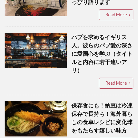
っぴり語ります
Read More
パブを求めるイギリス
人。彼らのパブ愛の深さ
に愛国心を学ぶ（タイト
ルと内容に若干違いア
リ）
Read More
保存食にも！納豆は冷凍
保存で長持ち！海外暮ら
しの食卓レシピに変化球
をもたらす嬉しい味方