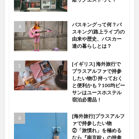
バスキングって何？バ
スキング(路上ライブ)の
由来や歴史、バスカー
達の暮らしとは？
[イギリス] 海外旅行で
プラスアルファで持参
したい物① 持っておく
と便利かも？100均ビー
サンはユースホステル
宿泊必需品！
[海外旅行]プラスアルフ
ァで持参したい物
②「旅慣れ」を極める
なら『南京錠』の持参