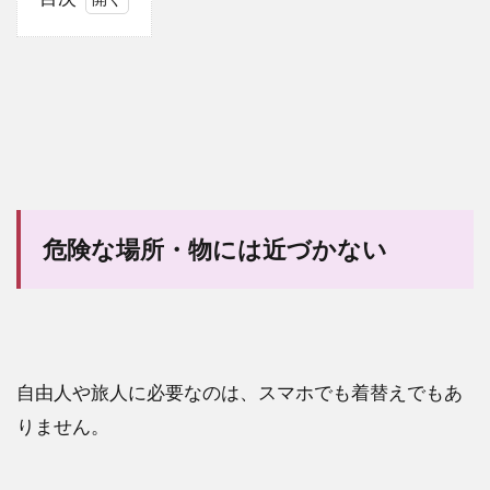
1
自
由
人
や
旅
人
は
危
険
危険な場所・物には近づかない
な
場
所
に
近
づ
自由人や旅人に必要なのは、スマホでも着替えでもあ
か
な
りません。
い
こ