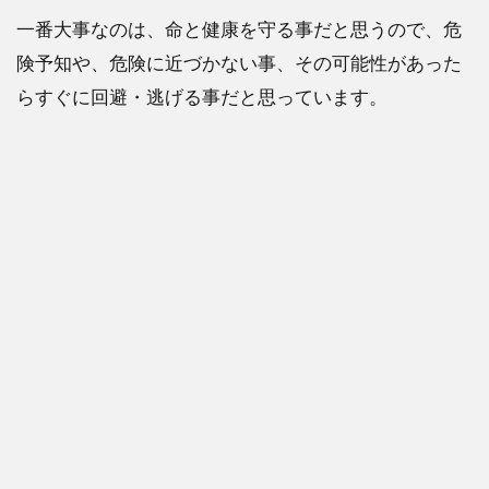
私たち
一番大事なのは、命と健康を守る事だと思うので、危
1.1.2
険予知や、危険に近づかない事、その可能性があった
バスキ
らすぐに回避・逃げる事だと思っています。
ング中
に泣き
ついて
きた日
本人男
性
1.1.3
友人の友
人が、ス
ラムであ
えて危険
な場所を
通った結
果・・・
1.1.4
鈍感力