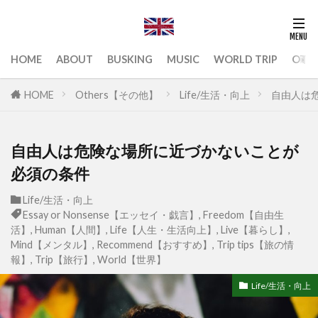
HOME
ABOUT
BUSKING
MUSIC
WORLD TRIP
OTH
HOME
Others【その他】
Life/生活・向上
自由人は
自由人は危険な場所に近づかないことが
必須の条件
Life/生活・向上
Essay or Nonsense【エッセイ・戯言】
,
Freedom【自由生
活】
,
Human【人間】
,
Life【人生・生活向上】
,
Live【暮らし】
,
Mind【メンタル】
,
Recommend【おすすめ】
,
Trip tips【旅の情
報】
,
Trip【旅行】
,
World【世界】
Life/生活・向上