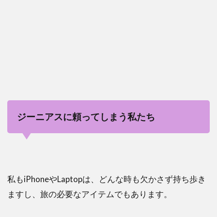
の使う
場所
が！
（汗）
1.2
助言
をス
ルー
せ
ず、
ジーニアスに頼ってしまう私たち
注意
の意
識は
持っ
てい
たい
私もiPhoneやLaptopは、どんな時も欠かさず持ち歩き
2
ますし、旅の必要なアイテムでもあります。
ま
と