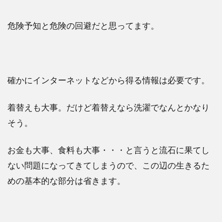
と
が
必
危険予知と危険の回避だと思ってます。
須
の
条
件
確かにインターネットなどから得る情報は必要です。
1.1
危険
な場
着替えも大事。だけど着替えなら洗濯でなんとかなり
所・
そう。
物に
は近
づか
お金も大事、食料も大事・・・と言うと流石に果てし
ない
ない問題になってきてしまうので、この辺の生きるた
1.1.1
めの基本的な部分は省きます。
ジーニ
アスに
頼って
しまう