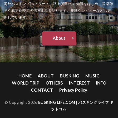
海外バスキング(ストリート、路上演奏)の豆知識をはじめ、音楽雑
学や異文化交流の四方山話を語ります。趣味やレビューなども更
新しています。
About
HOME
ABOUT
BUSKING
MUSIC
WORLD TRIP
OTHERS
INTEREST
INFO
CONTACT
Privacy Policy
© Copyright 2026
BUSKING LIFE.COM | バスキングライフ ド
ットコム
.