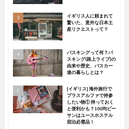
イギリス人に頼まれて
驚いた、意外な日本土
産リクエストって？
バスキングって何？バ
スキング(路上ライブ)の
由来や歴史、バスカー
達の暮らしとは？
[イギリス] 海外旅行で
プラスアルファで持参
したい物① 持っておく
と便利かも？100均ビー
サンはユースホステル
宿泊必需品！